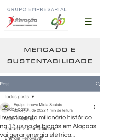
GRUPO EMPRESARIAL
MERCADO E
SUSTENTABILIDADE
Post
Todos posts
Equipe Innove Midia Sociais
Todos posts
22 de jun. de 2022
1 min de leitura
Investimento milionário histórico
Meio Ambiente
na 1.ª usina de biogás em Alagoas
Saúde e Sustentabilidade
vai gerar energia elétrica...
Energia Renovável