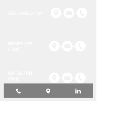
SÃO PAULO / SP
RECIFE / PE
(Filial)
NATAL / RN
(Filial)
SOLICITE
INFORMAÇÕES