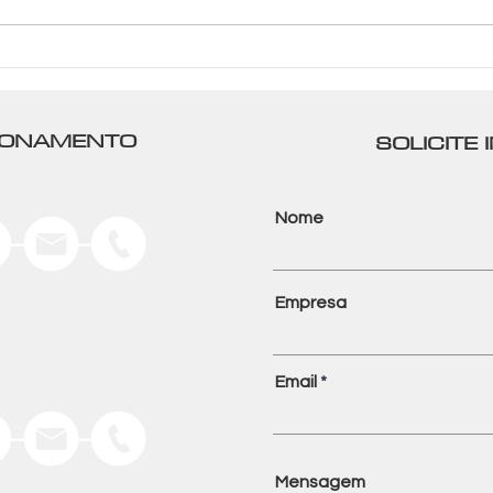
Ministro do Meio Ambiente
Ener
aposta na energia eólica e
as m
hidrogênio para diminuição
leil
de custo no Brasil
pesq
CIONAMENTO
SOLICITE
Nome
Empresa
Email
Mensagem