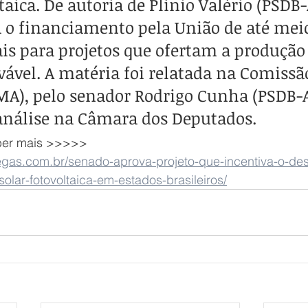
taica. De autoria de Plínio Valério (PSDB-
a o financiamento pela União de até mei
ais para projetos que ofertam a produção
vável. A matéria foi relatada na Comissã
A), pelo senador Rodrigo Cunha (PSDB-AL
análise na Câmara dos Deputados.
aber mais >>>>>
eoegas.com.br/senado-aprova-projeto-que-incentiva-o-de
solar-fotovoltaica-em-estados-brasileiros/