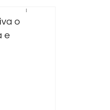
iva o
a e