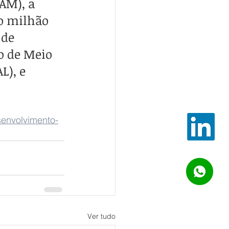
AM), a 
o milhão 
 de 
o de Meio 
), e 
senvolvimento-
Ver tudo