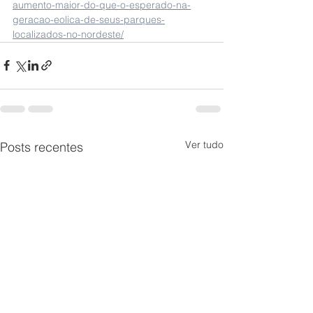
aumento-maior-do-que-o-esperado-na-
geracao-eolica-de-seus-parques-
localizados-no-nordeste/
Ver tudo
Posts recentes