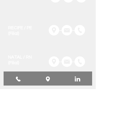
RECIFE / PE
(Filial)
NATAL / RN
(Filial)
SOLICITE
INFORMAÇÕES
Nome