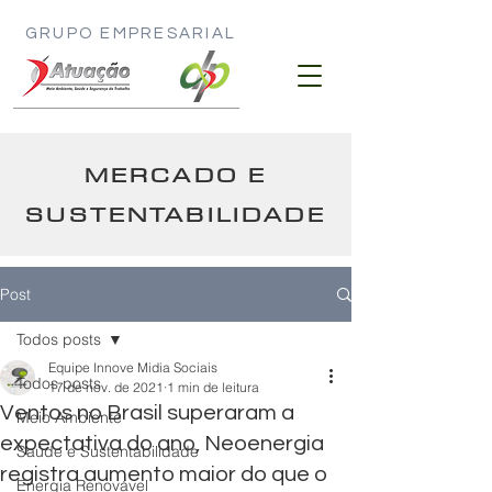
GRUPO EMPRESARIAL
MERCADO E
SUSTENTABILIDADE
Post
Todos posts
Equipe Innove Midia Sociais
Todos posts
17 de nov. de 2021
1 min de leitura
Ventos no Brasil superaram a
Meio Ambiente
expectativa do ano, Neoenergia
Saúde e Sustentabilidade
registra aumento maior do que o
Energia Renovável